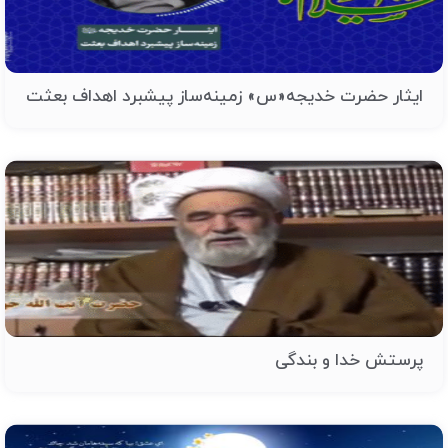
ایثار حضرت خدیجه«س» زمینه‌ساز پیشبرد اهداف بعثت
پرستش خدا و بندگی