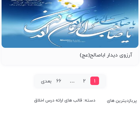
آرزوی دیدار اباصالح(عج)
1
2
…
66
بعدی
دسته: قالب های ارائه درس اخلاق
پربازدیترین های