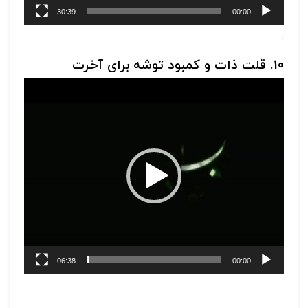
30:39
00:00
.
10. قلت ذات و کمبود توشه برای آخرت
نمایشگر
ویدیو
06:38
00:00
.