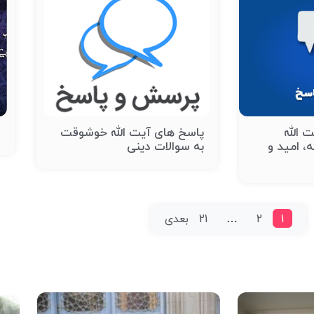
 الله
پاسخ های آیت الله خوشوقت
ع
، امید و
به سوالات دینی
1
2
…
21
بعدی