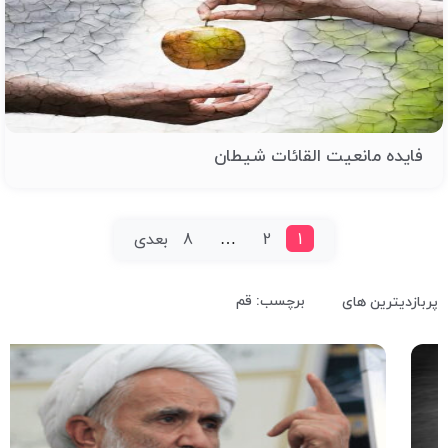
فایده مانعیت القائات شیطان
1
2
…
8
بعدی
برچسب: قم
پربازدیترین های