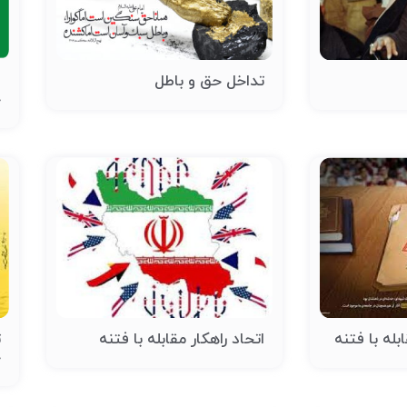
تداخل حق و باطل
ش
خ
له با فتنه
اتحاد راهکار مقابله با فتنه
ت
ج