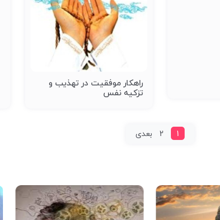
راهکار موفقیت در تهذیب و
ع
تزکیه نفس
ا
1
2
بعدی