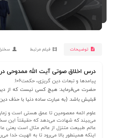
توضیحات
فیلم مرتبط
سخنرا
درس اخلاق صوتی آیت الله ممدوحی درز
پیامدها و تبعات دین گریزی، حکمت106:
حضرت می‌فرماید: هیچ کسی نیست که از دین کم
قبلیش باشد. (به عبارت ساده دنیا با حذف دین
علوم ائمه معصومین تا عمق هستی است و زمان و
می‌بیند که شهادت می‌دهد که حقیقتاً این س
عالم طبیعت متنزل از عالم مثال است یعنی عالم
اینکه همینطور بالا می‌رود تا به الهیت خدا می