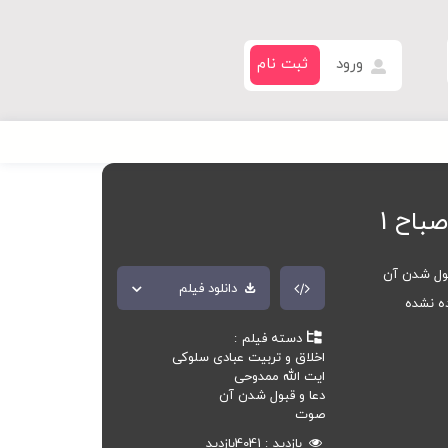
ورود
ثبت نام
باح 1
بول شدن آن
دانلود فیلم
ده نشده
دسته فیلم
اخلاق و تربیت عبادی سلوکی
ایت الله ممدوحی
دعا و قبول شدن آن
صوت
بازدید
4041
بازدید