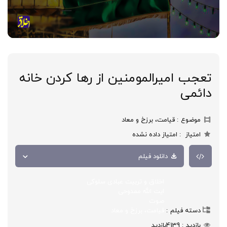
تعجب امیرالمومنین از رها کردن خانه
دائمی
موضوع
قیامت، برزخ و معاد
امتیاز
امتیاز داده نشده
دانلود فیلم
اخلاق و تربیت عبادی سلوکی
ایت الله ممدوحی
صوت
دسته فیلم
قیامت، برزخ و معاد
بازدید
4139
بازدید