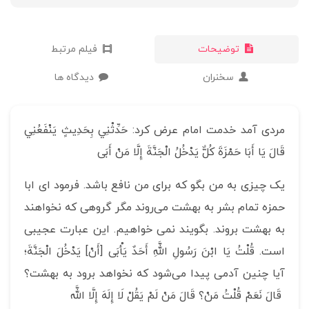
توضیحات
فیلم مرتبط
سخنران
دیدگاه ها
مردی آمد خدمت امام عرض کرد: حَدِّثْنِي بِحَدِيثٍ يَنْفَعُنِي
قَالَ يَا أَبَا حَمْزَةَ كُلٌّ يَدْخُلُ الْجَنَّةَ إِلَّا مَنْ أَبَى
یک چیزی به من بگو که برای من نافع باشد. فرمود ای ابا
حمزه تمام بشر به بهشت می‌روند مگر گروهی که نخواهند
به بهشت بروند. بگویند نمی خواهیم. این عبارت عجیبی
است. قُلْتُ يَا ابْنَ رَسُولِ اللَّهِ أَحَدٌ يَأْبَى‏ [أَنْ‏] يَدْخُلَ الْجَنَّةَ؛
آیا چنین آدمی پیدا می‌شود که نخواهد برود به بهشت؟
قَالَ نَعَمْ قُلْتُ مَنْ؟ قَالَ مَنْ لَمْ يَقُلْ لَا إِلَهَ إِلَّا اللَّه‏