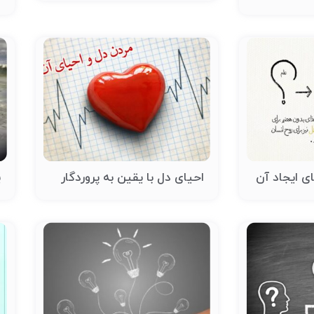
ای ایجاد آن
احیای دل با یقین به پروردگار
ی