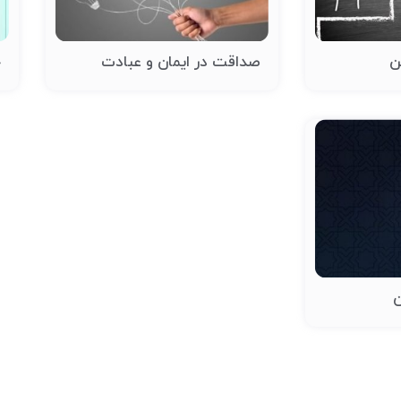
ن
صداقت در ایمان و عبادت
خ
ن