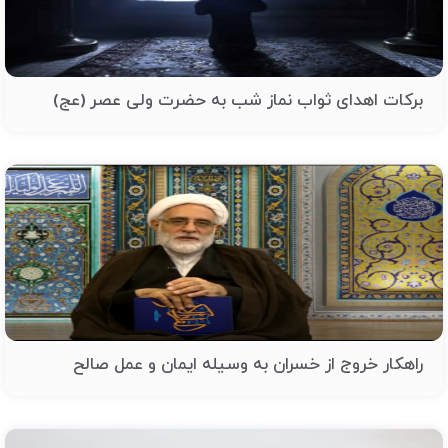
برکات اهدای ثواب نماز شب به حضرت ولی عصر (عج)
راهکار خروج از خسران به وسیله ایمان و عمل صالح