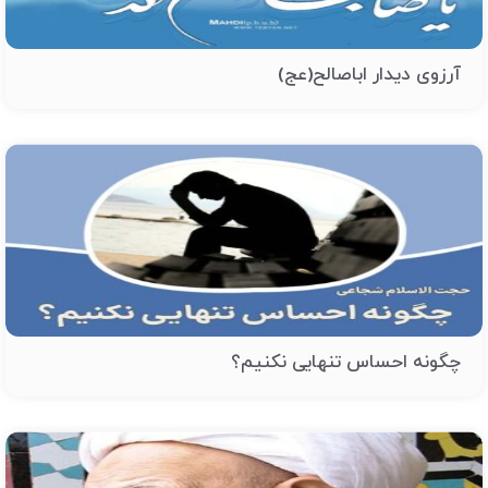
آرزوی دیدار اباصالح(عج)
چگونه احساس تنهایی نکنیم؟