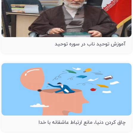
آموزش توحید ناب در سوره توحید
چاق کردن دنیا، مانع ارتباط عاشقانه با خدا