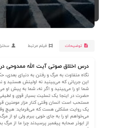
توضیحات
فیلم مرتبط
سخنرا
درس اخلاق صوتی آیت الله ممدوحی درزم
نگاه متفاوت به مرگ و رفتن به دنیای بعدی، حکمت357: عده‌ای برای شخصی که مرده بود عزاداری می‌کردند. حضرت تشریف‌فرما شد و به 
این جریانی که می‌بینید نه اولینش هستید و ن
شما او را می‌بینید و اگر نه، شما به پیش او می‌
حضرت در اینجا یک تسلیت بسیار قوی و لطیفی
مستحب است انسان وقتی کنار مزار مومنین قرار م
یک روایت مشکلی هست که می‌فرماید: هیچ وقت 
می‌خواهم او را به جای خوبی ببرم ولی او از مرگ
از ابوذر صحابه پیغمبر پرسیدند چرا ما از مرگ بد