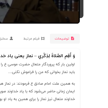
توضیحات
فیلم مرتبط
سخنرا
وَ أَقِمِ الصَّلاةَ لِذِكْري – نماز یعنی یاد خدا
اولین بار که پروردگار متعال حضرت موسی ع را 
باید نماز بخوانی که من را فراموش نکنی…
به همین علت امام صادق ع فرمودند: در نماز هر
ایمان زمانی حاضر می‌شود که با یاد خداوند صور
خداوند متعال نیز نماز را برای همین به یاد او ب