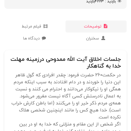
بازدید
4223
بازدید
توضیحات
فیلم مرتبط
سخنران
دیدگاه ها
جلسات اخلاق آیت الله ممدوحی درزمینه مهلت
خدا به گناهکار
در حکمت260 حضرت فرمود: چقدر افرادی که گول ظاهر
این دنیا را خوردند و در دام افتادند به سبب اینکه مردم
همگی او را نیکوکار می‌دانند و احترام می کنند و نسبت
به اعمال نادرستش کسی آگاه نیست مغرور می‌شود.
همه‌ی مردم ذکر خیر او را می‌کنند (اما باطن کارش خراب
است). خدا هیچ کس را مانند اینچنین شخصی هلاک
نکرده است.
اگر شخص از این مقام و منزلتی که خدا به او در بین