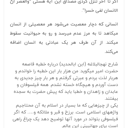
اگر تا آخر تنزل کردی مصداق این آیه هستی “والعصر انّ
الانسان لفی خسرا”.
انسانی که دچار معصیت می‌شود هر معصیتی از انسان
می‎کاهد تا به مرز عدم می‎رسد و رو به حیوانیت سقوط
می‎کند. از آن طرف هر یک عبادتی به انسان اضافه
می‌کند.
شارح نهج‎البلاغه (ابن ابالحدید) درباره خطبه قاصعه
حضرت امیر می‎گوید: من هزار بار این خطبه را خواندم و
هربار لذت بردم و عبرتی گرفتم و هر بار چیز جدیدی به
دست آوردم و هیچگاه خسته نشدم. همه فیلسوفان و
عابدان و زاهدان و خطبا باید که پیش حضرت به سجده
بیفتند.
یکی از چیزهایی که ما بسیار در اسلام به آن محتاجیم
واژه‎های اسلامی است. برزخ و قبر و ملائکه و….. که اگر
فیلسوفی بتواند در مورد آنها توضیح دهد یک چراغ راهی
است برای جهان‎بینی این عالم.