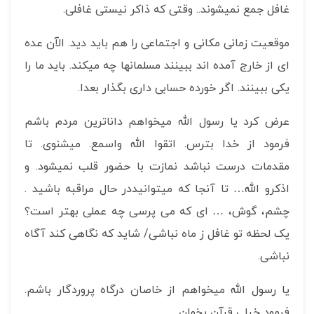
غافل جمع نمیشوند.. وقتی که ذاکر نیستی غافلی.
موقعیت زمانی مکانی و اجتماعی را هم باید دید. الآن عده
ای از خارج آمده اند ببینند مسلمانها چه میکند. باید ما را
یکی ببینند. اگر خورده حسابی داری بگذار بعدا.
عرض کرد یا رسول الله می­خواهم داناترین مردم باشم
فرمود از خدا بترس. اتقوا الله واسمع. میشنوی. تا
مقدمات درست نباشد نمازت با حضور قلب نمیشود. و
اذکرو الله… تا آنجا که میتوانیددر حال مراقبه باشید .
چشم، گوش، … ای که می پرسی چه عملی بهتر است؟
یک لحظه تو غافل ز ماه نباشی/ شاید که نگاهی کند آگاه
نباشی.
یا رسول الله می­خواهم از خاصان درگاه پروردگار باشم.
فرمود خیلی قرآن بخوان.