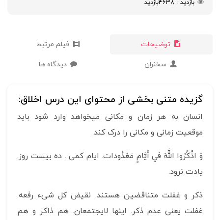
بازدید
4638
بازدید
توضیحات
فیلم مرتبط
سخنران
دیدگاه ها
گزیده متنی بخشی از محتوای این درس اخلاق:
انسان به هر زمان و مکانی میخواهد وارد شود باید
موقعیت زمانی و مکانی را درک کند.
وَ اذْكُرُوا اللَّهَ في‏ أَيَّامٍ مَعْدُودات‏. ایام کمی . ده بیست روز.
یادت نرود.
ذکر و غفلت متناقضین هستند. نقیض کل شیء رفعه.
غفلت یعنی عدم ذکر. اینها لایجتمعان. هم ذاکر و هم