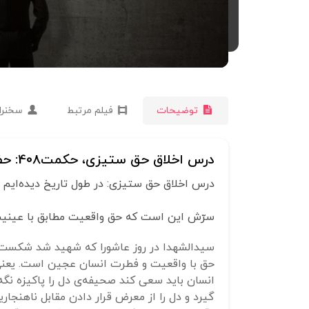
توضیحات
فیلم مرتبط
سخنرا
درس اخلاق حق ستیزی، حکمت408: حضرت فرمود: هرکه با حق جنگید حق او را زمین می‌زند.
درس اخلاق حق ستیزی: در طول تاریخ دیده‌ایم که
سرّش این است که حق واقعیت مطابق با عینی
سیدالشهدا در روز عاشورا که شهید شد شکست نخو
حق با واقعیت و فطرت انسان عجین است. یعنی 
انسان باید سعی کند صحیفه‌ی دل را پاکیزه نگه 
گیرد و دل را از معرض قرار دادن مقابل ناهنجاری