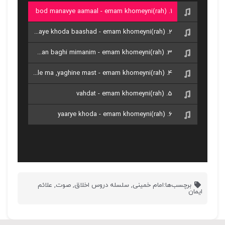
1. bod manavye aamaal - emam khomeyni(rah)
2. kaar baraaye khoda baashad - emam khomeyni(rah)
3. ma va aamaleman baghi mimanim - emam khomeyni(rah)
4. moshkele ma ,yaghine mast - emam khomeyni(rah)
5. vahdat - emam khomeyni(rah)
6. yaarye khoda - emam khomeyni(rah)
برچسب‌ها:
امام خمینی
,
سلسله دروس اخلاق
,
صوت
,
علائم
ایمان