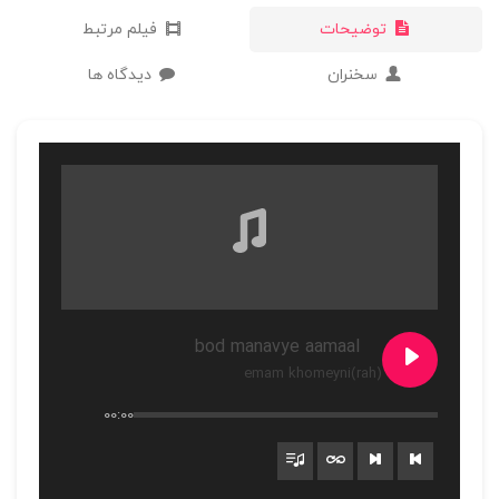
توضیحات
فیلم مرتبط
سخنران
دیدگاه ها
bod manavye aamaal
emam khomeyni(rah)
00:00