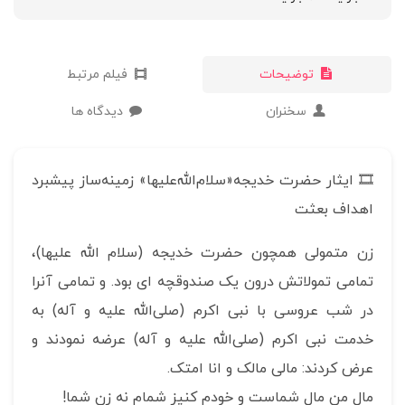
توضیحات
فیلم مرتبط
سخنران
دیدگاه ها
🎞 ایثار حضرت خدیجه«سلام‌الله‌علیها» زمینه‌ساز پیشبرد
اهداف بعثت
زن متمولی همچون حضرت خدیجه (سلام الله علیها)،
تمامی تمولاتش درون یک صندوقچه ای بود. و تمامی آنرا
در شب عروسی با نبی اکرم (صلی‌الله علیه و آله) به
خدمت نبی اکرم (صلی‌الله علیه و آله) عرضه نمودند و
عرض کردند: مالی مالک و انا امتک.
مال من مال شماست و خودم کنیز شمام نه زن شما!