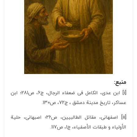
منبع:
[i]
ابن عدی، الکامل فی ضعفاء الرجال، ج6، ص281؛ ابن
عساکر، تاريخ مدينة دمشق ، ج‏72، ص130.
[ii]
اصفهانی، مقاتل الطالبيين، ص26؛ اصبهانی، حلية
الأولياء و طبقات الأصفياء، ج‏1، ص117.