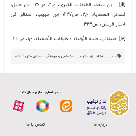
[iii]
. ابن سعد، الطبقات الکبری، ج4، ص26؛ ابن حنبل،
فضائل الصحابة، ج2، ص1127؛ ابن حبیب، المنمَّق فی
اخبار قریش، ص424.
[iv]
اصبهانی، حلية الأولياء و طبقات الأصفياء، ج‏1، ص114.
برچسب‌ها:
اخلاق و تربیت اجتماعی و فرهنگی
,
انفاق
,
متن کوتاه
ما را در فضای مجازی دنبال کنید
درباره ما
تماس با ما