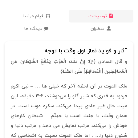
توضیحات
فیلم مرتبط
سخنران
دیدگاه ها
آثار و فواید نماز اول وقت با توجه
و قال الصادق (ع): إِنَّ مَلَكَ‏ الْمَوْتِ‏ يَدْفَعُ‏ الشَّيْطَانَ عَنِ
الْمُحَافِظِین [الْمُحَافِظِ] عَلَى الصَّلَاةِ
ملک الموت در آن لحظه آخر که خیلی ها … – نبی اکرم
فرمود به قدری که شیر گاو را می‌دوشند، 2-3 دقیقه، این
میت حال غیر عادی پیدا می‌کند، سکره موت است. در
همان وقت، یا جنت است یا جهنّم – شیطان کارهای
خودش را می‌کند، مرتب نمایش می دهد و مرتب دنیا و
شئون دنیا را… . اما ملک الموت نسبت به اشخاصی که