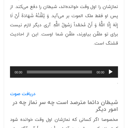
نمازشان را اول وقت خوانده‌اند، شیطان را دفع می‌کند. از
پس او فقط ملک الموت بر می‌آید. وَ يُلَقِّنُهُ شَهَادَةَ أَنْ لَا
إِلَهَ إِلَّا اللَّهُ وَ أَنَّ مُحَمَّداً رَسُولُ اللَّهِ. آری دیگر لازم نیست
برای تو ملقّن بیاورند، ملقّنِ شما اوست. این از احادیث
قشنگ است.
پخش‌کننده
00:00
00:00
صوت
.
دریافت صوت
شیطان دائما مترصد است چه سرِ نماز چه در
امور دیگر
مخصوصا اگر کسانی که نمازشان اول وقت خوانده شود