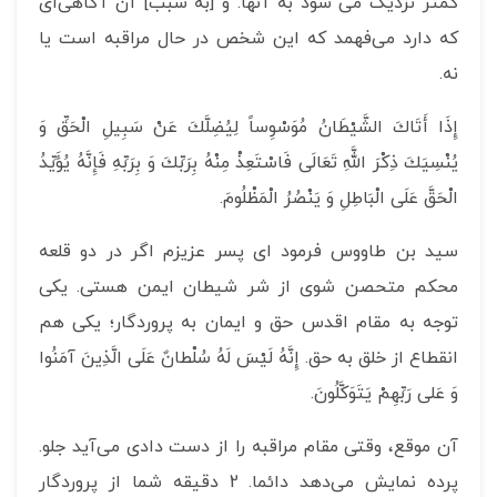
کمتر نزدیک می شود به آنها. و [به سبب] آن آگاهی‌ای
که دارد می‌فهمد که این شخص در حال مراقبه است یا
نه.
إِذَا أَتَاكَ الشَّيْطَانُ مُوَسْوِساً لِيُضِلَّكَ عَنْ سَبِيلِ الْحَقِّ وَ
يُنْسِيَكَ ذِكْرَ اللَّهِ تَعَالَى فَاسْتَعِذْ مِنْهُ بِرَبِّكَ وَ بِرَبِّهِ فَإِنَّهُ يُؤَيِّدُ
الْحَقَّ عَلَى الْبَاطِلِ وَ يَنْصُرُ الْمَظْلُومَ‏.
سید بن طاووس فرمود ای پسر عزیزم اگر در دو قلعه
محکم متحصن شوی از شر شیطان ایمن هستی. یکی
توجه به مقام اقدس حق و ایمان به پروردگار؛ یکی هم
انقطاع از خلق به حق. ‏إِنَّهُ لَيْسَ لَهُ سُلْطانٌ عَلَى الَّذِينَ آمَنُوا
وَ عَلى‏ رَبِّهِمْ يَتَوَكَّلُونَ.
آن موقع، وقتی مقام مراقبه را از دست دادی می‌آید جلو.
پرده نمایش می‌دهد دائما. 2 دقیقه شما از پروردگار