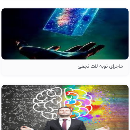
ماجرای توبه لات نجفی