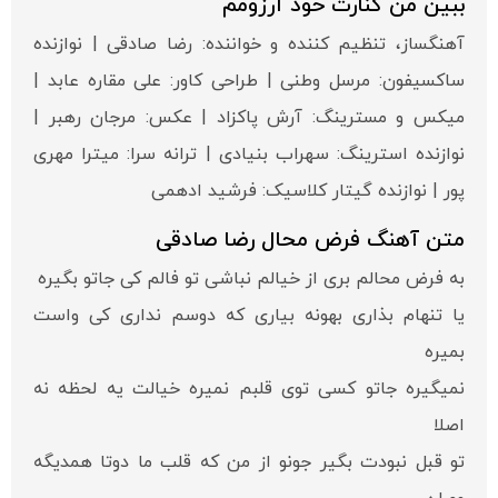
ببین من کنارت خود آرزومم
آهنگساز، تنظیم کننده و خواننده: رضا صادقی | نوازنده
ساکسیفون: مرسل وطنی | طراحی کاور: علی مقاره عابد |
میکس و مسترینگ: آرش پاکزاد | عکس: مرجان رهبر |
نوازنده استرینگ: سهراب بنیادی | ترانه سرا: میترا مهری
پور | نوازنده گیتار کلاسیک: فرشید ادهمی
متن آهنگ فرض محال رضا صادقی
به فرض محالم بری از خیالم نباشی تو فالم کی جاتو بگیره
یا تنهام بذاری بهونه بیاری که دوسم نداری کی واست
بمیره
نمیگیره جاتو کسی توی قلبم نمیره خیالت یه لحظه نه
اصلا
تو قبل نبودت بگیر جونو از من که قلب ما دوتا همدیگه