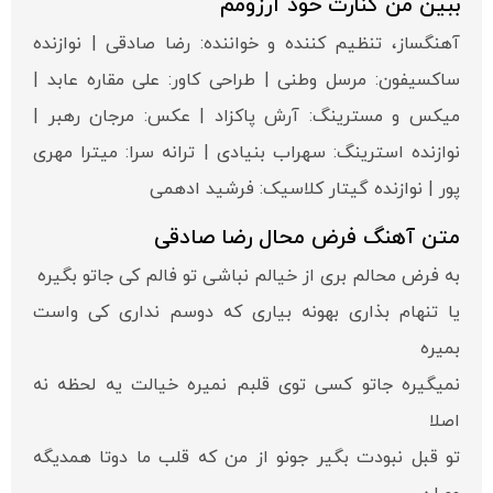
ببین من کنارت خود آرزومم
آهنگساز، تنظیم کننده و خواننده: رضا صادقی | نوازنده
ساکسیفون: مرسل وطنی | طراحی کاور: علی مقاره عابد |
میکس و مسترینگ: آرش پاکزاد | عکس: مرجان رهبر |
نوازنده استرینگ: سهراب بنیادی | ترانه سرا: میترا مهری
پور | نوازنده گیتار کلاسیک: فرشید ادهمی
متن آهنگ فرض محال رضا صادقی
به فرض محالم بری از خیالم نباشی تو فالم کی جاتو بگیره
یا تنهام بذاری بهونه بیاری که دوسم نداری کی واست
بمیره
نمیگیره جاتو کسی توی قلبم نمیره خیالت یه لحظه نه
اصلا
تو قبل نبودت بگیر جونو از من که قلب ما دوتا همدیگه