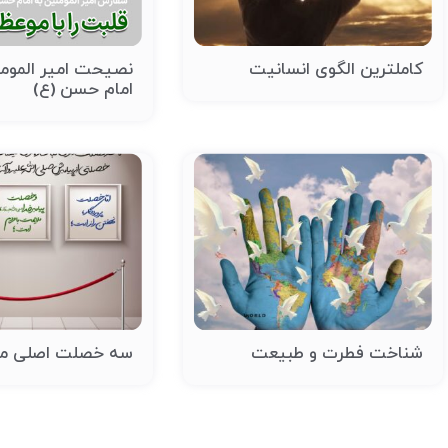
کاملترین الگوی انسانیت
نصیحت امیر المومن
امام حسن (ع)
شناخت فطرت و طبیعت
سه خصلت اصلی م