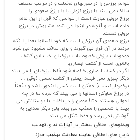
عوالم برزخی را در صورتهای مختلف و در مراتب مختلف
سالک می بیند یا برزخ نزولی را یا برزخ صعودی را.
برزخ نزولی عبارت است از عوالمی که قبل از این عالم
ماده است و آنچه در اینجا می شود مشابهش در برزخ
نزولی هست.
برزخ صعودی آن برزخی است که خود انسانها بعداز اینکه
مردند در آن قرار می گیرند و برای سالک مشهود می شود.
موجودات برزخی خصوصیات برزخیان. خب این کشف
بالاتری است از کشف ابصاری.
اگر در کشف ابصاری خلاصه شود فقط برزخیان را می بیند
دیگر چیزی نمی فهمد (یعنی از کشف لمسی ذوقی …
برخوردار نیست). ممکن است کسی اینجور باشد و دفعتاٌ
در برزخ سلوکی انسانها را می بیند که مرده ها در چه
احوالی هستند. مثلاٌ مومن را در باغات با دوستانش می
بیند یا شخصی را معذب می بیند ولی دیگر صدایی به
گوشش نمی رسد و فقط شکل می بیند.
ویدئوهای اخلاقی بیشتر در
آپارات ندای تهذیب
درس های اخلاقی
سایت معاونت تهذیب حوزه