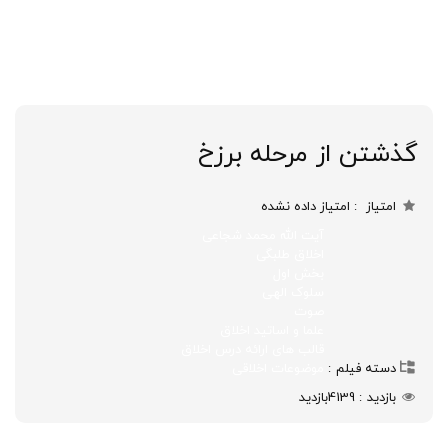
گذشتن از مرحله برزخ
امتیاز
امتیاز داده نشده
آیت الله محمد شجاعی
اخلاق طلبگی
بخش اول
سلوک الهی
صوت
علما و اساتید اخلاق
قالب های ارائه درس اخلاق
دسته فیلم
موضوعات اخلاقی
بازدید
4139
بازدید