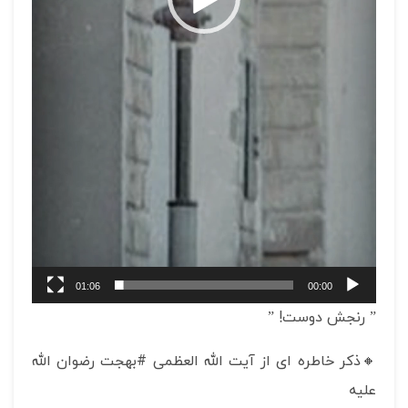
01:06
00:00
” رنجش دوست! ”
🔸ذکر خاطره ای از آیت الله العظمی #بهجت رضوان الله
علیه