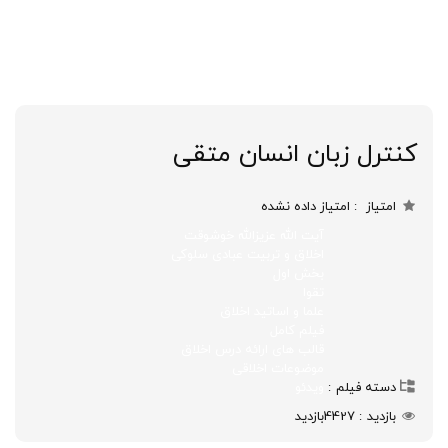
کنترل زبان انسان متقی
امتیاز
امتیاز داده نشده
آیت الله عزیزالله خوشوقت
اخلاق و تربیت عبادی سلوکی
بخش اول
تقوا
علما و اساتید اخلاق
فیلم کامل
قالب های ارائه درس اخلاق
موضوعات اخلاقی
دسته فیلم
ویدئو
بازدید
4427
بازدید