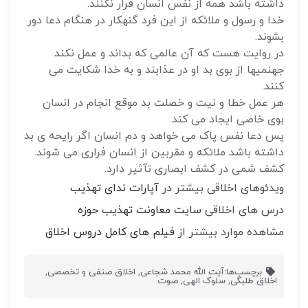
داشته باشد همه از نفس انسان فرار نکنند.
خدا و رسول و ملائکه از این فرد گنهکار در هنگام دعا دور
بشوند.
در روایت هست که آن عالمی که بداند و عمل نکند
جهنمیها از بوی بد او در عذابند و به خدا شکایت می
کنند.
هر عمل خطا و نیت و خصلت بد موقع انجام در انسان
بوی خاصی ایجاد می کند.
پس دعا نفس پاک می خواهد و دم انسان اگر رایحه ی بد
داشته باشد ملائکه و مقربین از انسان فراری می شوند.
کشف شمی در کشف ابصاری تآثیر دارد.
ویدئوهای اخلاقی بیشتر در
آپارات ندای تهذیب
درس های اخلاقی
سایت معاونت تهذیب حوزه
مشاهده موارد بیشتر از
فیلم های کامل دروس اخلاق
برچسب‌ها:
آیت الله محمد شجاعی
,
اخلاق صنفی و تخصصی
,
اخلاق طلبگی
,
سلوک الهی
,
صوت