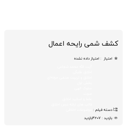
کشف شمی رایحه اعمال
امتیاز
امتیاز داده نشده
آیت الله محمد شجاعی
اخلاق طلبگی
اخلاق و تربیت صنفی حرفه‌ای
بخش اول
سلوک الهی
صوت
علما و اساتید اخلاق
قالب های ارائه درس اخلاق
دسته فیلم
موضوعات اخلاقی
بازدید
4207
بازدید