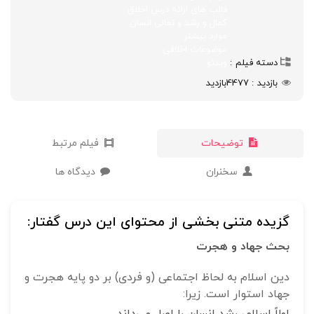
قالب های ارائه درس اخلاق
کمال و رشد و تعالی انسان
موارد بیشتر
موضوعات اخلاقی
دسته فیلم
ویدئو
بازدید
4477
بازدید
توضیحات
فیلم مرتبط
سخنران
دیدگاه ها
گزیده متنی بخشی از محتوای این درس گفتار:
بحث جهاد و هجرت
دین اسلام به لحاظ اجتماعی (و فردی) بر دو پایه هجرت و
جهاد استوار است. زیرا:
اولاً اسلام، رشد انسان را اصل می‌داند.