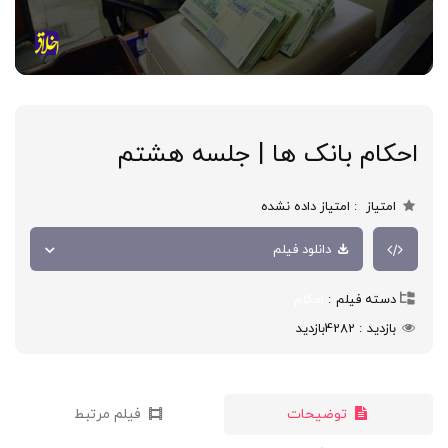
احکام بانک ها | جلسه هشتم
امتیاز
امتیاز داده نشده
دانلود فیلم
دسته فیلم
احکام
بازدید
4282
بازدید
توضیحات
فیلم مرتبط