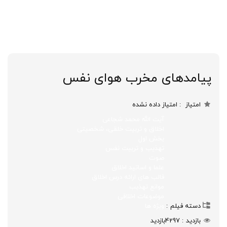
پیامدهای مخرب هوای نفس
امتیاز
امتیاز داده نشده
آیت الله محمد شجاعی
اخلاق و تربیت خلقی، شخصیتی
بخش اول
تهذیب و تربیت نفس
صوت
علما و اساتید اخلاق
قالب های ارائه درس اخلاق
موانع تهذیب
موضوعات اخلاقی
دسته فیلم
ویژه ها
بازدید
4297
بازدید