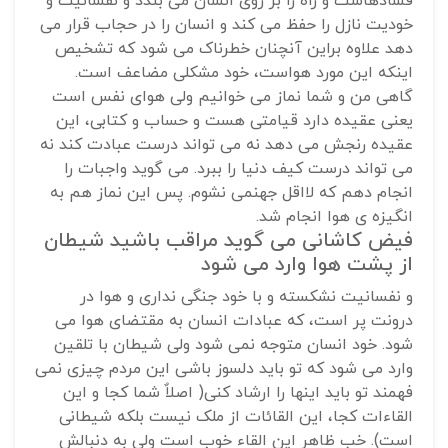
فسادهاست و راه را بر روی انسان می بندد و نفسانیت و
خودیت نازل را حفظ می کند و انسان را در حجاب قرار می
دهد علاوه براین آنچنان خطرناک می شود که تشخیص
اینکه این مورد هواست، خود مشکلی مضاعف است.
گاهی من و شما نماز می خوانیم ولی هوای نفس است
یعنی عقیده دارد قیامتی هست و حساب و کتابی، این
عقیده رنجش می دهد نه می تواند درست عبادت کند نه
می تواند درست کیف دنیا را ببرد. می گوید واجبات را
انجام دهم که لااقل جهنمی نشوم. پس این نماز هم به
انگیزه ی هوا انجام شد.
فیض کاشانی می گوید مراقب باشید شیطان
از پشت هوا وارد می شود
و نفسانیت نشکسته و با خود جنگی نداری و هوا در
درونت پر است، که عبادات انسان به مقتضای هوا می
شود. خود انسان متوجه نمی شود ولی شیطان با تلقین
وارد می شود که تو باید دلسوز باشی این مردم چیزی نمی
فهمند تو باید اینها را ارشاد کنی( اصلاٌ شما کجا و این
القاءات کجا، این القائات از ملک نیست بلکه شیطانی
است). خب ظاهر این القاء خوب است ولی به دنبالش