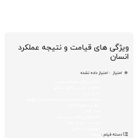
ویژگی های قیامت و نتیجه عملکرد
انسان
امتیاز
امتیاز داده نشده
اخلاق بندگی صفحه نخست
اخلاق و تربیت عبادی سلوکی
بخش دوم
حجت‌الاسلام‌ والمسلمین محمدحسین حق‌جو
علما و اساتید اخلاق
فیلم کامل
قالب های ارائه درس اخلاق
قیامت، برزخ و معاد
موضوعات اخلاقی
دسته فیلم
ویدئو