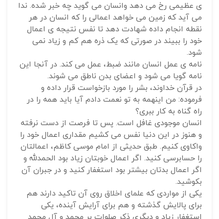
ی عظیمی رخ می دهد وانسان می گوید چه خبر شده. ندا
می آید که زمین می خواهد اعمالی را که انسان در هر
نقطه انجام داده شهادت دهد تا نفس نتیجه ی اعمال
خود را ببیند در صورتی که یک ذره هم کم و زیاد نمی
شود.
نامه ی عمل انسان مانند ضبط، عمل می کند. در آنجا این
نامه گویا می شود و اعضای بدن ناطق می شوند.
در قرآن خداوند، بشر را مورد بازخواست قرار داده و
فرموده: من اینهمه به تو نعمت دادم آیا باید همه را در
راه گناه به کار ببری؟
انسان موجودی غافل است. پس تا فرصت از دست نرفته
و هنوز در این دنیا نفس می کشیم مقداری اعمال خود را
واکاوی کنیم. طبق حدیثی از امام موسی کاظم، اعمالتان
را حسابرسی کنید. اگر اعمال خوبتان زیاد بود الحمدلله و
اگر اعمال بدتان بیشتر بود استغفار کنید و در جبران آن
بکوشید.
یکی از مواردی که علمای اخلاق روی آن تاکید دارند هم
برای پالایش گذشته و هم برای آرایش آینده، یکی
استغفار زیاد و دیگری ذکر صلوات بر محمد و آل محمد