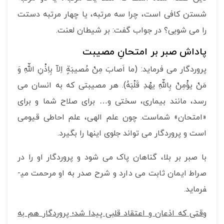
شستن کافی است، چرا سه مرتبه، یا چهار مرتبه دستت
را می شویی؟ در جواب گفت: بر شیطان لعنت.
پاداش صبر بر امتحانِ مصیبت
پروردگار می فرماید: (ما اَصابَ مِنْ مُصیبَةٍ اِلاّ بِاِذْنِ اللّهِ وَ
مَنْ یؤْمِنْ بِاللّهِ یهْدِ قَلْبَهُ). هر مصیبتی که به انسان می
رسد، مانند بیماری، سختی و… برای صلاح شما و برای
«امتحان» شماست. چون علم الهی، علم احاطی قیومی
است و پروردگار می تواند جلوی اینها را بگیرد.
با صبر بر بلا، گناهان پاک می شود و پروردگار او را در
صراط ایمان ثابت می دارد و شرح صدر به او مرحمت می­
فرماید.
وقتی که اذعان و اعتقاد قلبی پیدا شد؛ پروردگار هم به