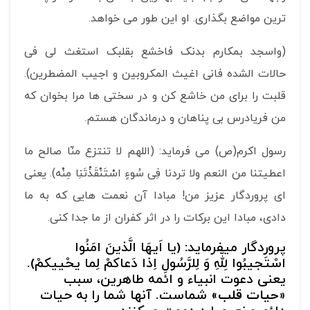
ترین مواضع بگذاری. او این طور می خواهد.
(واسجد بمکارم بدنک فاخشع بقلبک استغث لی فی
حالات الشده فانی اغیث المکروبین و اجیب المضطرین).
قلبت را برای من خاشع کن و در سختی ها مرا بخوان که
من فریادرس بی پناهان و درماندگان هستم.
رسول اکرم(ص) می فرماید: (اللهم لا تنتزع منّا صالح ما
اعطیتنا من النعم ولا تردنا فِی سُوءٍ اسْتَنْقَذْتَنِا‏ مِنْه‏). یعنی
ای پروردگار عزیز من! مبادا آن نعمت هایی که به ما
دادی، مبادا این برکات را در اثر کفران از ما جدا کنی.
پروردگار می­فرماید: (یا اَیهَا الَّذینَ امَنُوا
اسْتَجیبُوا لِلّهِ وَ لِلرَّسُولِ اِذا دَعاکمْ لِما یحْییکمْ).
یعنی دعوت انبیاء و ائمه طاهرین، سبب
«
حیات قلب
» شماست. آنها شما را به حیات