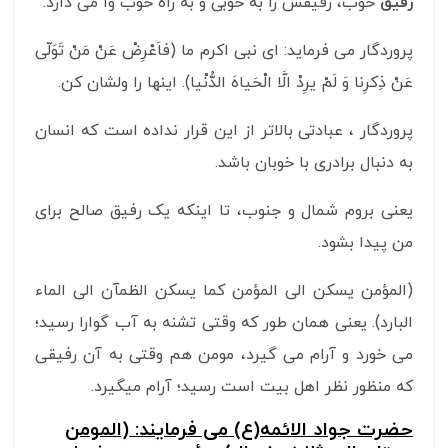
رفیق
خوب، رفیقش را به خوبی و به راه خوب وا می دارد.
پروردگار می فرماید: ای نبی اکرم ما (فاَعْرِضْ عَنْ مَنْ تَوَلّی
عَنْ ذِکرِنا وَ لَمْ یرِدْ الَّا الْحَیاهَ الدُّنْیا). اینها را ولشان کن.
پروردگار ، عبادتی بالاتر از این قرار نداده است که انسان
به دنبال برادری با خوبان باشد.
یعنی بروم شمال و جنوب، تا اینکه یک رفیق صالح برای
من پیدا بشود.
(المؤمن یسکن الی المؤمن کما یسکن الظمآن الی الماء
البارد). یعنی همان طور که وقتی تشنه به آب گوارا رسید؛
می خورد و آرام می گیرد، مومن هم وقتی به آن رفیقی
که منظور نظر اهل بیت است رسید؛ آرام می­گیرد.
حضرت جواد الائمه(ع) می فرمایند: (المومن