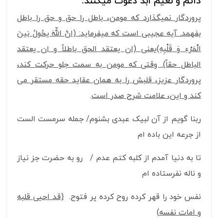
دائم و نعیم ابد دعوت می­کنند.
پروردگار نمی­گذارد که مومن، باطل را حق و حق را باطل
بفهمد. آیه عجیبی است که می­فرماید: (انَّ اللّهَ یحُولُ بَینَ
الْمَرْءِ وَ قَلْبِهِ)یعنی (ان یعتقد الحق باطلاً و ان یعتقد
الباطل حقاً). وقتی که مومن به سمت جلو حرکت کند،
پروردگار عزیز، قلبش را به همان عقاید حقه مستقر می
کند و این، علامت شرح صدر است
.
ربنا گویم از آن لبیک عبدی بشنوم/ جمله سرمست الست
از جرعه این باده ام
تا به دنیا آمدم از کلبه کتم عدم / رو به حضرت جز نیاز
و ناله نفرستاده ام
نفس خود را قهر کرده روح کرده پر فتوح.
(
قد احیی قلبه
و امات نفسه
)