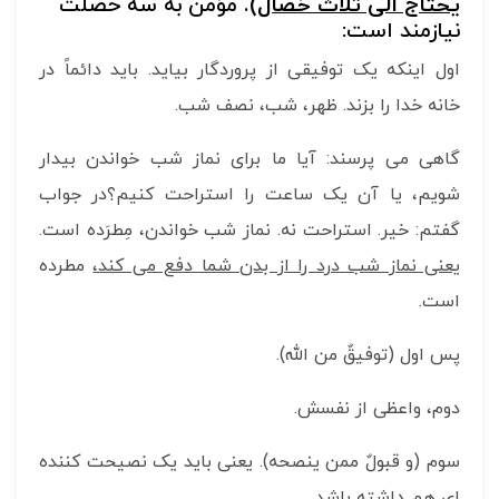
یحتاج الی ثلاث خصال
).
مؤمن به سه خصلت
نیازمند است:
اول اینکه یک توفیقی از پروردگار بیاید. باید دائماً در
خانه خدا را بزند. ظهر، شب، نصف شب.
گاهی می پرسند: آیا ما برای نماز شب خواندن بیدار
شویم، یا آن یک ساعت را استراحت کنیم؟در جواب
گفتم: خیر. استراحت نه. نماز شب خواندن، مِطرَده است.
یعنی نماز شب درد را از بدن شما دفع می کند،
مطرده
است.
پس اول (توفیقٌ من الله).
دوم، واعظی از نفسش.
سوم (و قبولٌ ممن ینصحه). یعنی باید یک نصیحت کننده
ای هم داشته باشد.