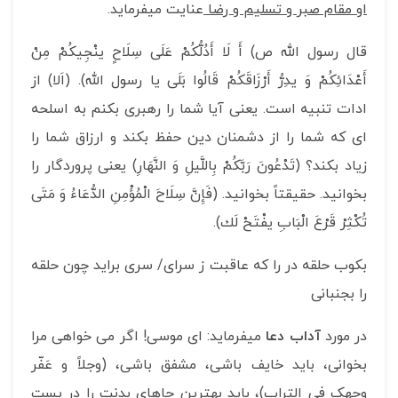
او مقام صبر و تسلیم و رضا
عنایت می­فرماید.
قال رسول الله ص) أَ لَا أَدُلُّكُمْ‏ عَلَى‏ سِلَاحٍ‏ ینْجِیكُمْ‏ مِنْ
أَعْدَائِكُمْ وَ یدِرُّ أَرْزَاقَكُمْ قَالُوا بَلَى یا رسول الله). (اَلا) از
ادات تنبیه است. یعنی آیا شما را رهبری بکنم به اسلحه
ای که شما را از دشمنان دین حفظ بکند و ارزاق شما را
زیاد بکند؟ (تَدْعُونَ رَبَّكُمْ بِاللَّیلِ وَ النَّهَارِ) یعنی پروردگار را
بخوانید. حقیقتاً بخوانید. (فَإِنَّ سِلَاحَ‏ الْمُؤْمِنِ‏ الدُّعَاءُ وَ مَتَى
تُكْثِرْ قَرْعَ‏ الْبَابِ‏ یفْتَحْ لَك‏).
بکوب حلقه در را که عاقبت ز سرای/ سری براید چون حلقه
را بجنبانی
در مورد
آداب دعا
می­فرماید: ای موسی! اگر می خواهی مرا
بخوانی، باید خایف باشی، مشفق باشی، (وجلاً و عَفّر
وجهک فی التراب)، باید بهترین جاهای بدنت را در پست