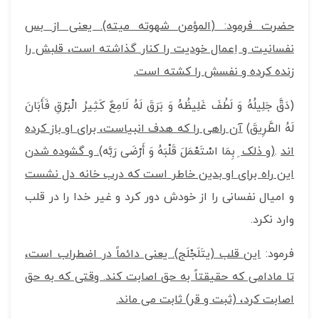
حضرت فرمود: (المؤمن شهوته میته). یعنی از بس
نفسانیت و اِعمال خودیت را کنار گذاشته است، قلبش را
زنده کرده و نفسش را کشته است.
(دَقَّ جَلِیلُهُ ‏وَ لَطُفَ غَلِیظُهُ‏ وَ بَرَقَ لَهُ لَامِعٌ‏ كَثِیرُ الْبَرْقِ‏ فَأَبَانَ
لَهُ الطَّرِیقَ)
آن راهی را که هدف انبیاست، برای او باز کرده
اند
.
(و ذلک
ِ بِمَا اسْتَعْمَلَ قَلْبَهُ وَ أَرْضَى رَبَّه‏
). و گشوده شدن
این راه برای او بدین خاطر است که درب خانه دل نشست
و امیال نفسانی را از خودش دور کرد و غیر خدا را در قلب
وارد نکرد.
فرمود:
این قلب (
یتَلَجْلَج‏
). یعنی دائماً در اضطراب است،
تا مادامی که حقیقتاً به حق اصابت کند. وقتی که به حق
اصابت کرد، (ثبت و قر) ثابت می ماند.