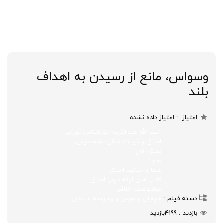
وسواس، مانع از رسیدن به اهداف
بلند
امتیاز
امتیاز داده نشده
آیت الله عبدالکریم حق‌شناس تهرانی
اخلاق و تربیت خلقی، شخصیتی
بخش اول
صوت
علما و اساتید اخلاق
قالب های ارائه درس اخلاق
موضوعات اخلاقی
دسته فیلم
هیجان و هوس و وسوسه شیطان
بازدید
4199
بازدید