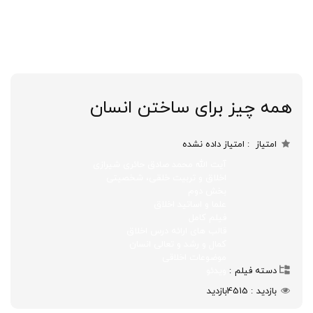
همه چیز برای ساختن انسان
امتیاز
امتیاز داده نشده
آیت الله محمد صادق حائری شیرازی
اخلاق و تربیت خلقی، شخصیتی
بخش دوم
علما و اساتید اخلاق
فیلم کامل
قالب های ارائه درس اخلاق
کمال و رشد و تعالی انسان
موضوعات اخلاقی
دسته فیلم
ویدئو
بازدید
4515
بازدید