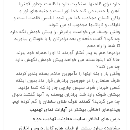
دارد برای ظلمتها. سنخیت دارد با ظلمت. چطور آهنربا
آهن را جذب می کند خدا نور است و جنبه های نور و
پاکی انسان مجذوب خدا می شود. ابلیس ظلمت است و
ناپاک، و ناپاکیها مجذوب او می شوند.
وقتی یوسف می خواست برادرش را پیش خودش نگه دارد
چه کرد؟ گفت دفعه ی بعد برادرتان را با خودتان بیاورید
تا شما را راه دهم.
برادرها هم به پدر فشار آوردند تا او را همراه خود ببرند.
حالا که اینجاست، می خواهد پیش خودش نگهش دارد
چه می کند؟
وقتی بار و بنه اینها را مآمورین حاکم بسته بندی کردند
ظرف سلطان را در خورجین برادرش قرار داد بدون اینکه
کسی خبردار شود. سپس جارچی جار زد که شما دزدید.
بهشان شوک وارد شد. برادران یوسف به آنها گفتند دنبال
چه می گردید؟ گفتند ظرف طلای سلطان را گم کرده ایم.
ویدئوهای اخلاقی بیشتر در
آپارات ندای تهذیب
درس های اخلاقی
سایت معاونت تهذیب حوزه
مشاهده موارد بیشتر از
فیلم های کامل دروس اخلاق