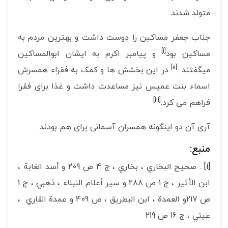
متولد شدند.
جناب جعفر مساکین را دوست داشت و بهترین مردم به
[i]
مساکین بود
و پیامبر اکرم به ایشان ابوالمساکین
[ii]
میگفتند .
در این بخشش ها و کمک به فقراء همسرش
اسماء بنت عمیس نیز مساعدت داشت و غذا برای فقرا
[iii]
فراهم می کرد.
آری آن دو اینگونه همسران آسمانی برای هم بودند.
منبع:
[i]
. صحيح البخاري ، بخاري ، ج 4 ص 209 و أسد الغابة ،
ابن الأثير ، ج 1 ص 288 و سير أعلام النبلاء ، ذهبي ، ج 1
ص 217و العمدة ، ابن البطريق ، ص 409 و عمدة القاري ،
عيني ، ج 16 ص 219