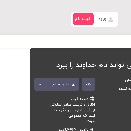
ورود
ثبت نام
واند نام خداوند را ببرد
مان
دانلود فیلم
ده نشده
دسته فیلم
اخلاق و تربیت عبادی سلوکی
ارزش و آثار نماز و ذکر خدا
ایت الله ممدوحی
صوت
بازدید
4467
بازدید