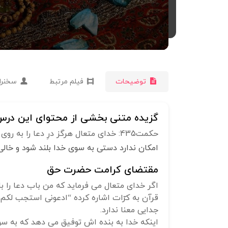
توضیحات
فیلم مرتبط
سخنرا
گزیده متنی بخشی از محتوای این درس 
حکمت435: خدای متعال هرگز درِ دعا را به روی کسی نمی گشاید که باب اجابت را ببندد. یعنی بین دعا و اجابت ملازمه ی صد در صد است.
امکان ندارد دستی به سوی خدا بلند شود و خالی
مقتضای کرامت حضرت حق
اگر خدای متعال می فرماید که من باب دعا را ب
قرآن به کرّات اشاره کرده “ادعونی استجب لکم”
جدایی معنا ندارد.
اینکه خدا به بنده اش توفیق می دهد که به سو