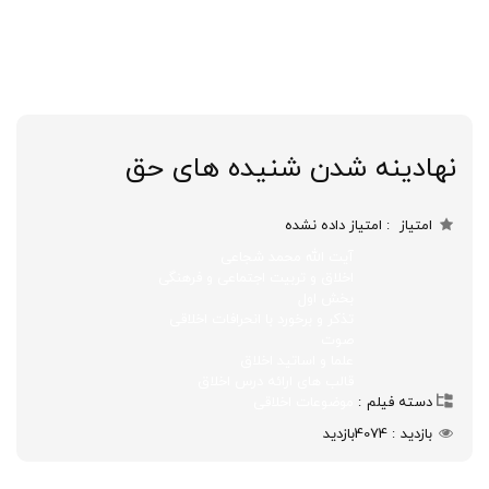
نهادینه شدن شنیده های حق
امتیاز
امتیاز داده نشده
آیت الله محمد شجاعی
اخلاق و تربیت اجتماعی و فرهنگی
بخش اول
تذکر و برخورد با انحرافات اخلاقی
صوت
علما و اساتید اخلاق
قالب های ارائه درس اخلاق
دسته فیلم
موضوعات اخلاقی
بازدید
4074
بازدید