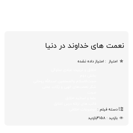
نعمت های خداوند در دنیا
امتیاز
امتیاز داده نشده
اخلاق و تربیت عبادی سلوکی
بخش دوم
حجت‌الاسلام‌ والمسلمین اسدالله روحانی
شکر نعمت‌های الهی و زکات عملی
صوت
علما و اساتید اخلاق
قالب های ارائه درس اخلاق
دسته فیلم
موضوعات اخلاقی
بازدید
4158
بازدید