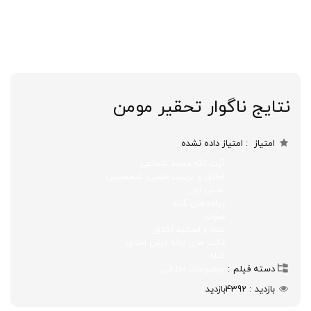
نتایج ناگوار تحقیر مومن
امتیاز
امتیاز داده نشده
آیت الله محمد شجاعی
اخلاق و تربیت خلقی، شخصیتی
بخش اول
پیامدهای گناه
صوت
علما و اساتید اخلاق
قالب های ارائه درس اخلاق
گناه
دسته فیلم
موضوعات اخلاقی
بازدید
4392
بازدید