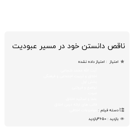
ناقص دانستن خود در مسیر عبودیت
امتیاز
امتیاز داده نشده
آیت الله محمد شجاعی
اخلاق و تربیت اجتماعی و فرهنگی
بخش اول
تواضع و فروتنی
صوت
علما و اساتید اخلاق
قالب های ارائه درس اخلاق
دسته فیلم
موضوعات اخلاقی
بازدید
4650
بازدید