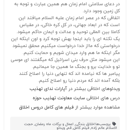
در دعای سلامتی امام زمان هم همین عبارت و توجه به
کل زمین وجود دارد.
اتفاقی که در عصر امام زمان علیه السلام میافتد این
است که در ابعاد جهانی، در کل کره خاکی، در مقیاس
کاملا بین المللی توحید و عدالت و ایمان حاکم میشود.
یک نکته ای را باید اینجا بهش توجه کرد و اون اینکه این
درخواستی که مااز خدا درخواست میکنیم محقق نمیشود
مگر اینکه ما هم وارد میدان شویم و حمایت کنیم.
این میشود مثل حرف بنی اسرائیل که میگفتند ای موسی
تو و خدایت برو و بجنگ ما همین جا میمانیم.
پیامبر ها که نیامده اند که تنهایی دنیا را اصلاح کنند
بلکه آمده اند که مردم دنیا رو اصلاح کنیم.
ویدئوهای اخلاقی بیشتر در
آپارات ندای تهذیب
درس های اخلاقی
سایت معاونت تهذیب حوزه
مشاهده موارد بیشتر از
فیلم های کامل دروس اخلاق
برچسب‌ها:
اخلاق بندگی
,
اعمال و برکات ماه رمضان
,
حجت
الاسلام عالم زاده
,
فیلم کامل
,
قم
,
ویدئو