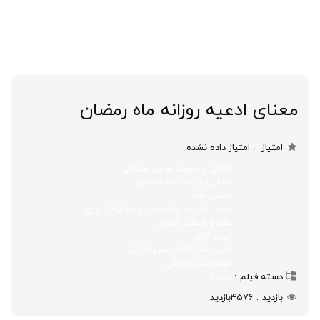
معنای ادعیه روزانه ماه رمضان
امتیاز
امتیاز داده نشده
اخلاق و تربیت عبادی سلوکی
اعمال و برکات ماه رمضان
بخش دوم
حجت‌الاسلام والمسلمین عالم‌زاده نوری
علما و اساتید اخلاق
فیلم کامل
قالب های ارائه درس اخلاق
موضوعات اخلاقی
دسته فیلم
ویدئو
بازدید
4576
بازدید