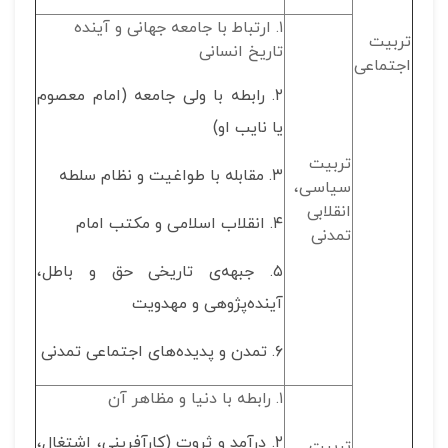
۱. ارتباط با جامعه جهانی و آینده
تربیت
تاریخ انسانی
اجتماعی
۲. رابطه با ولی جامعه (امام معصوم
یا نایب او)
تربیت
۳. مقابله با طواغیت و نظام سلطه
سیاسی،
انقلابی
۴. انقلاب اسلامی و مکتب امام
تمدنی
۵. جبهه‌ی تاریخی حق و باطل،
آینده‌پژوهی و مهدویت
۶. تمدن و پدیده‌های اجتماعی تمدنی
۱. رابطه با دنیا و مظاهر آن
۲. درآمد و ثروت (کارآفرینی، اشتغال،
تربیت