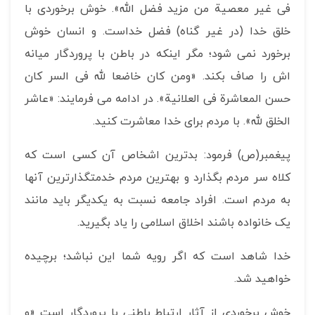
فی غیر معصیة من مزید فضل الله». خوش برخوردی با
خلق خدا (در غیر گناه) فضل خداست. و انسان خوش
برخورد نمی شود؛ مگر اینکه در باطن با پروردگار میانه
اش را صاف بکند. «ومن کان خاضعا لله فی السر کان
حسن المعاشرة فی العلانیة». در ادامه می فرمایند: «عاشر
الخلق لله». با مردم برای خدا معاشرت کنید.
پیغمبر(ص) فرمود: بدترین اشخاص آن کسی است که
کلاه سر مردم بگذارد و بهترین مردم خدمتگذارترین آنها
به مردم است. افراد جامعه نسبت به یکدیگر باید مانند
یک خانواده باشند اخلاق اسلامی را یاد بگیرید.
خدا شاهد است که اگر رویه شما این نباشد؛ برچیده
خواهید شد.
خوش برخوردی از آثار ارتباط باطنی با پروردگار است «و