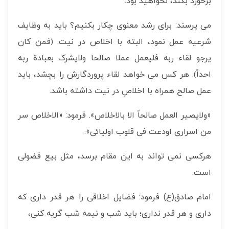
برخورد بکند، نخواهید بود.
می پرسند: برای رشد معنوی چکار بکنیم؟ باید به وظایف
شرعیه عمل نمود، البته با اخلاص در نیت. ﴿فمن کان
یرجو لقاء ربه فلیعمل عملا صالحا ولایشرک بعبادة ربه
احداً﴾. هر کس می خواهد لقاء پروردگارش را بچشد، باید
عمل صالح همراه با اخلاصِ در نیت داشته باشد.
«ولایصیر العمل صالحاً الا بالاخلاص». فرمود: «الاخلاص سر
من اسراری اودعت فی قلوب اولیائی».
هرکسی نمی تواند به این مقام برسد، مثل بیع فضولی
است.
امام صادق(ع) فرمود: فضایل اخلاقی را هر قدر داری که
داری و هر قدر نداری؛ باید شب و نیمه شب گریه کنی،