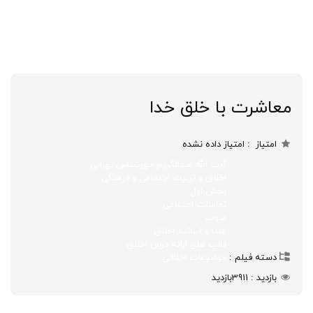
معاشرت با خلق خدا
امتیاز
امتیاز داده نشده
آیت الله عبدالکریم حق‌شناس تهرانی
اخلاق و تربیت اجتماعی و فرهنگی
بخش اول
تعاملات اجتماعی
صوت
علما و اساتید اخلاق
قالب های ارائه درس اخلاق
دسته فیلم
موضوعات اخلاقی
بازدید
3911
بازدید