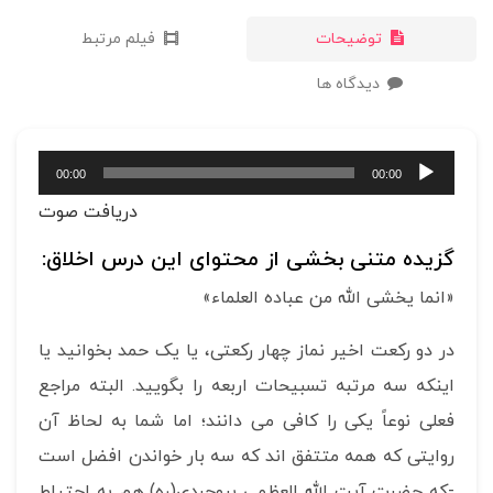
توضیحات
فیلم مرتبط
دیدگاه ها
پخش‌کننده
00:00
00:00
صوت
دریافت صوت
گزیده متنی بخشی از محتوای این درس اخلاق:
«انما یخشی الله من عباده العلماء»
در دو رکعت اخیر نماز چهار رکعتی، یا یک حمد بخوانید یا
اینکه سه مرتبه تسبیحات اربعه را بگویید. البته مراجع
فعلی نوعاً یکی را کافی می دانند؛ اما شما به لحاظ آن
روایتی که همه متتفق اند که سه بار خواندن افضل است
-که حضرت آیت الله العظمی بروجردی(ره) هم به احتیاط