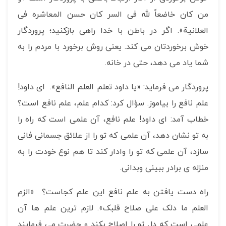
من کان خاضعاً لله فی السر کان حسن المعاشره فی
العلانیة». اگر در باطن با خدا راهی بازکنید؛ پروردگار
خوش برخوردتان می کند. یعنی روش برخورد با مردم را به
شما یاد می دهد، حتی در خانه.
پروردگار می فرماید: «یا داود تعلم العلم النافع». ای داود!
علم نافع را بیاموز. سؤال کرد: کدام علم، علم نافع است؟
خطاب آمد: ای داود! علم نافع، آن علمی است که راه را
به تو نشان دهد، آن علمی که تو را از علائق جسمانی فانی
سازد، آن علمی که تو را وادار کند تا هم نوع خودت را به
منزله ی برادر ببینی وبدانی.
راه دست یافتن به علم نافع این علم کجاست؟ «الزم
العلم ما دلک علی صلاح قلبک». لازم ترین علم ها آن
علمی است که دل تو را اصلاح بکند و حضرت می فرمایند