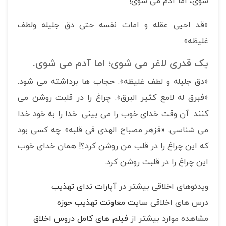
شوی، اما آدم می شوی!
«قد احیی عقله و امات نفسه حتی دق جلیله ولطف
غلیظه».
یک قدری لاغر می شوی؛ اما آدم می شوی.
«دق جلیله و لطف غلیظه». حجاب ها برداشته می شود.
«فبرق له لامع کثیر البرق». چراغ را در قلبت روشن می
کنند. آن وقت خدای خوب را می بینی. خدا را به خود خدا
می شناسی. «فزهر مصباح الهدی فی قلبه». چه کسی بود
که این چراغ را در قلب من روشن کرد؟! همان خدای خوب
این چراغ را در قلبت روشن کرد.
ویدئوهای اخلاقی بیشتر در
آپارات ندای تهذیب
درس های اخلاقی
سایت معاونت تهذیب حوزه
مشاهده موارد بیشتر از
فیلم های کامل دروس اخلاق