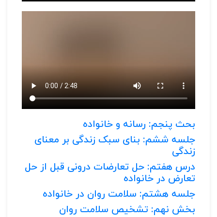
بحث پنجم: رسانه و خانواده
جلسه ششم: بنای سبک زندگی بر معنای
زندگی
درس هفتم: حل تعارضات درونی قبل از حل
تعارض در خانواده
جلسه هشتم: سلامت روان در خانواده
بخش نهم: تشخیص سلامت روان