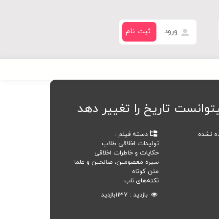
ورود
ثبت نام
توانست تاریخ را تغییر دهد
ده نشده
دسته فیلم
تولیدات اخلاقی طلاب
حکایات و خاطرات اخلاقی
سیره معصومین، صالحین و علما
متن کوتاه
نکته‌های ناب
بازدید
1137
بازدید