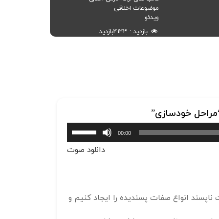
موضوعات اخلاقی
ویدئو
بازدید
4143
بازدید
برای
00:00
افزایش
دانلود صوت
یا
کاهش
صدا
از
 ناپسند انواع صفات پسندیده را ایجاد کنیم و
کلیدهای
بالا