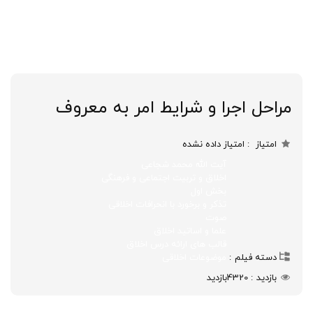
مراحل اجرا و شرایط امر به معروف
امتیاز
امتیاز داده نشده
آیت الله محمد شجاعی
اخلاق و تربیت اجتماعی و فرهنگی
بخش اول
تذکر و برخورد با انحرافات اخلاقی
صوت
علما و اساتید اخلاق
قالب های ارائه درس اخلاق
دسته فیلم
موضوعات اخلاقی
بازدید
4320
بازدید